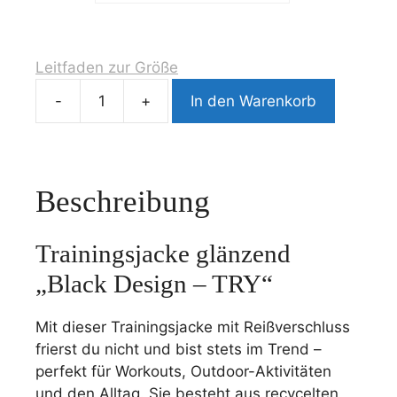
t
e
r
Leitfaden zur Größe
n
a
In den Warenkorb
Trainingsjacke
t
glänzend
i
"Black
v
Design
e
Beschreibung
-
:
TRY"
Menge
Trainingsjacke glänzend
„Black Design – TRY“
Mit dieser Trainingsjacke mit Reißverschluss
frierst du nicht und bist stets im Trend –
perfekt für Workouts, Outdoor-Aktivitäten
und den Alltag. Sie besteht aus recycelten